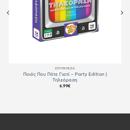
ΕΠΙΤΡΑΠΈΖΙΑ
Ποιός Που Πότε Γιατί – Party Edition |
Τηλεόραση
6.99
€