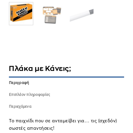
Πλάκα με Κάνεις;
Περιγραφή
Επιπλέον πληροφορίες
Περιεχόμενα
Το παιχνίδι που σε ανταμείβει για… τις (σχεδόν)
σωστές απαντήσεις!