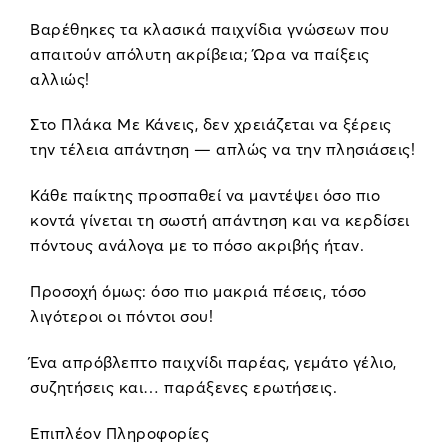
Βαρέθηκες τα κλασικά παιχνίδια γνώσεων που
απαιτούν απόλυτη ακρίβεια; Ώρα να παίξεις
αλλιώς!
Στο Πλάκα Με Κάνεις, δεν χρειάζεται να ξέρεις
την τέλεια απάντηση — απλώς να την πλησιάσεις!
Κάθε παίκτης προσπαθεί να μαντέψει όσο πιο
κοντά γίνεται τη σωστή απάντηση και να κερδίσει
πόντους ανάλογα με το πόσο ακριβής ήταν.
Προσοχή όμως: όσο πιο μακριά πέσεις, τόσο
λιγότεροι οι πόντοι σου!
Ένα απρόβλεπτο παιχνίδι παρέας, γεμάτο γέλιο,
συζητήσεις και… παράξενες ερωτήσεις.
Επιπλέον Πληροφορίες