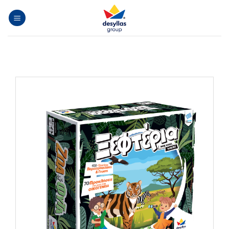
Μετάβαση
στο
περιεχόμενο