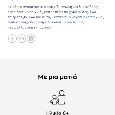
Ετικέτες:
ανακαλυπτικό παιχνίδι
,
γνώση και διασκέδαση
,
εκπαιδευτικό παιχνίδι
,
επιτραπέζιο παιχνίδι φύσης
,
ζώα
επιτραπέζιο
,
ζώα και φυτά
,
Ξεφτέρια
,
οικογενειακό παιχνίδι
,
παιδικά παιχνίδια
,
παιχνίδι γνώσεων για παιδιά
,
περιβαλλοντική εκπαίδευση
Με μια ματιά
Ηλικία 8+