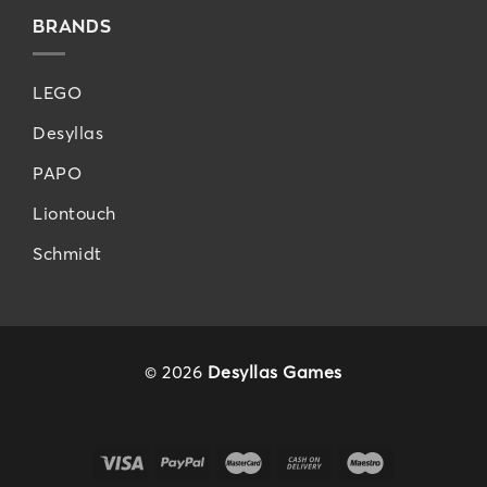
BRANDS
LEGO
Desyllas
PAPO
Liontouch
Schmidt
© 2026
Desyllas Games