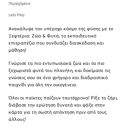
Περιεχόμενα
Lets Play
Ανακάλυψε τον υπέροχο κόσμο της φύσης με το
Ξεφτέρια: Ζώα & Φυτά, το εκπαιδευτικό
επιτραπέζιο που συνδυάζει διασκέδαση και
μάθηση!
Γνώρισε τα πιο εντυπωσιακά ζώα και τα πιο
ξεχωριστά φυτά του πλανήτη, και δοκίμασε τις
γνώσεις σου σε ένα γρήγορο και διαδραστικό
παιχνίδι για όλη την οικογένεια.
Όλοι οι παίκτες παίζουν ταυτόχρονα! Ρίξε το ζάρι,
διάβασε την ερώτηση δυνατά και ψάξε στην
κάρτα για τη σωστή απάντηση πριν από τους
άλλους!