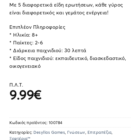
Με 5 διαφορετικά είδη ερωτήσεων, κάθε γύρος
είναι διαφορετικός και γεμάτος ενέργεια!
Επιπλέον Πληροφορίες
* Ηλικία: 8+
* Παίκτες: 2-6
* Διάρκεια παιχνιδιού: 30 λεπτά
* Είδος παιχνιδιού: εκπαιδευτικό, διασκεδαστικό,
οικογενειακό
Π.Λ.Τ.
9.99
€
Κωδικός προϊόντος:
100784
Κατηγορίες:
Desyllas Games
,
Γνώσεων
,
Επιτραπέζια
,
Ξεφτέρια™