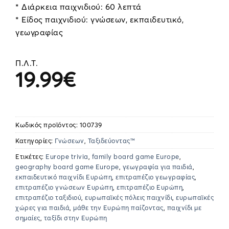
* Διάρκεια παιχνιδιού: 60 λεπτά
* Είδος παιχνιδιού: γνώσεων, εκπαιδευτικό,
γεωγραφίας
Π.Λ.Τ.
19.99
€
Κωδικός προϊόντος:
100739
Κατηγορίες:
Γνώσεων
,
Ταξιδεύοντας™
Ετικέτες:
Europe trivia
,
family board game Europe
,
geography board game Europe
,
γεωγραφία για παιδιά
,
εκπαιδευτικό παιχνίδι Ευρώπη
,
επιτραπέζιο γεωγραφίας
,
επιτραπέζιο γνώσεων Ευρώπη
,
επιτραπέζιο Ευρώπη
,
επιτραπέζιο ταξιδιού
,
ευρωπαϊκές πόλεις παιχνίδι
,
ευρωπαϊκές
χώρες για παιδιά
,
μάθε την Ευρώπη παίζοντας
,
παιχνίδι με
σημαίες
,
ταξίδι στην Ευρώπη