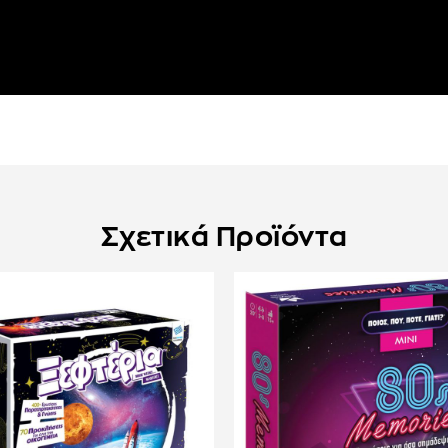
Σχετικά Προϊόντα