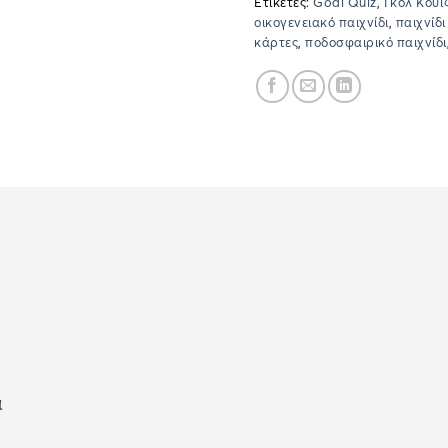
Ετικέτες:
Goal Quiz
,
Γκολ Κουΐ
οικογενειακό παιχνίδι
,
παιχνίδι
κάρτες
,
ποδοσφαιρικό παιχνίδι
α