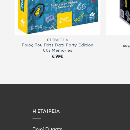
ΕΠΙΤΡΑΠΈΖΙΑ
n |
Ποιος Που Πότε Γιατί Party Edition
Ξεφ
00s Memories
6.99
€
Η ΕΤΑΙΡΕΙΑ
Ποιοί Είμαστε