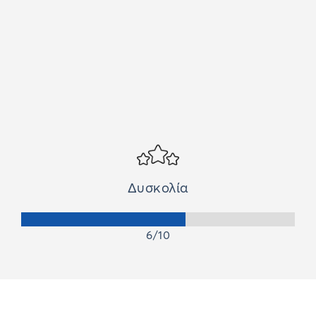
Δυσκολία
6/10