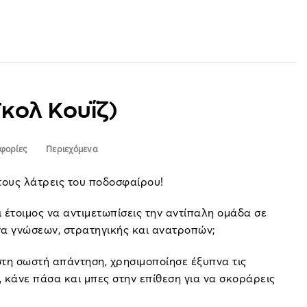
Γκολ Κουΐζ)
φορίες
Περιεχόμενα
 τους λάτρεις του ποδοσφαίρου!
ι έτοιμος να αντιμετωπίσεις την αντίπαλη ομάδα σε
α γνώσεων, στρατηγικής και ανατροπών;
στη σωστή απάντηση, χρησιμοποίησε έξυπνα τις
, κάνε πάσα και μπες στην επίθεση για να σκοράρεις