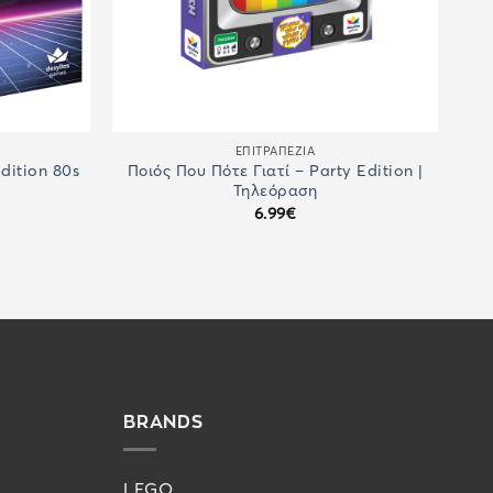
ΕΠΙΤΡΑΠΈΖΙΑ
dition 80s
Ποιός Που Πότε Γιατί – Party Edition |
Τηλεόραση
6.99
€
BRANDS
LEGO