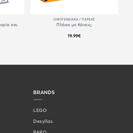
ΟΙΚΟΓΕΝΕΙΑΚΆ / ΠΑΡΈΑΣ
ορία και
Πλάκα με Κάνεις;
19.99
€
BRANDS
LEGO
Desyllas
PAPO