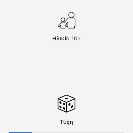
Ηλικία 10+
Τύχη