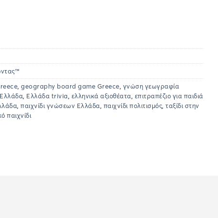
οντας™
Greece
,
geography board game Greece
,
γνώση γεωγραφία
ι Ελλάδα
,
Ελλάδα trivia
,
ελληνικά αξιοθέατα
,
επιτραπέζιο για παιδιά
Ελλάδα
,
παιχνίδι γνώσεων Ελλάδα
,
παιχνίδι πολιτισμός
,
ταξίδι στην
κό παιχνίδι