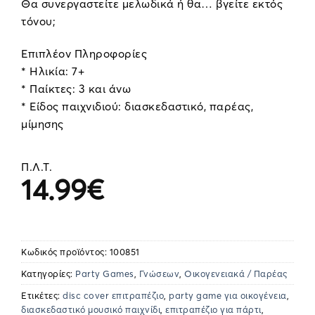
Θα συνεργαστείτε μελωδικά ή θα… βγείτε εκτός
τόνου;
Επιπλέον Πληροφορίες
* Ηλικία: 7+
* Παίκτες: 3 και άνω
* Είδος παιχνιδιού: διασκεδαστικό, παρέας,
μίμησης
Π.Λ.Τ.
14.99
€
Κωδικός προϊόντος:
100851
Κατηγορίες:
Party Games
,
Γνώσεων
,
Οικογενειακά / Παρέας
Ετικέτες:
disc cover επιτραπέζιο
,
party game για οικογένεια
,
διασκεδαστικό μουσικό παιχνίδι
,
επιτραπέζιο για πάρτι
,