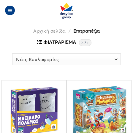
Μετάβαση
στο
περιεχόμενο
Αρχική σελίδα
/
Επιτραπέζια
ΦΙΛΤΡΆΡΙΣΜΑ
7+