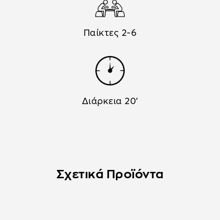
Παίκτες 2-6
Διάρκεια 20'
Σχετικά Προϊόντα