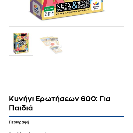
Κυνήγι Ερωτήσεων 600: Για
Παιδιά
Περιγραφή