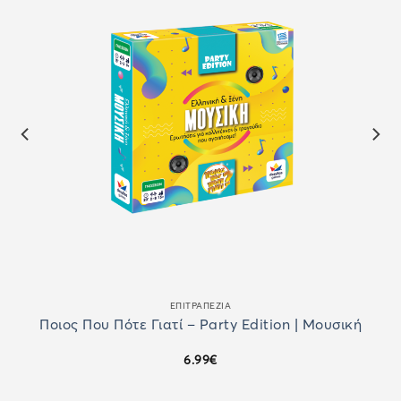
ΕΠΙΤΡΑΠΈΖΙΑ
Ποιος Που Πότε Γιατί – Party Edition | Μουσική
6.99
€