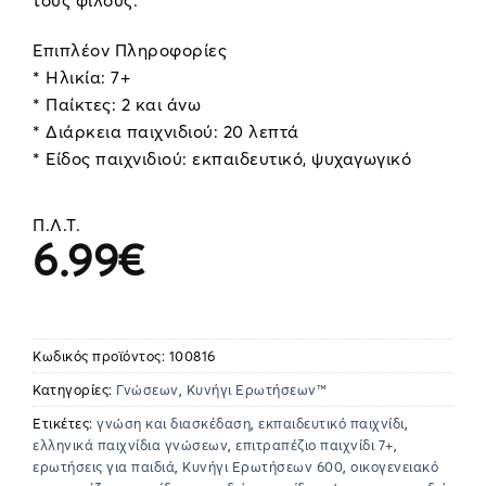
τους φίλους.
Επιπλέον Πληροφορίες
* Ηλικία: 7+
* Παίκτες: 2 και άνω
* Διάρκεια παιχνιδιού: 20 λεπτά
* Είδος παιχνιδιού: εκπαιδευτικό, ψυχαγωγικό
Π.Λ.Τ.
6.99
€
Κωδικός προϊόντος:
100816
Κατηγορίες:
Γνώσεων
,
Κυνήγι Ερωτήσεων™
Ετικέτες:
γνώση και διασκέδαση
,
εκπαιδευτικό παιχνίδι
,
ελληνικά παιχνίδια γνώσεων
,
επιτραπέζιο παιχνίδι 7+
,
ερωτήσεις για παιδιά
,
Κυνήγι Ερωτήσεων 600
,
οικογενειακό