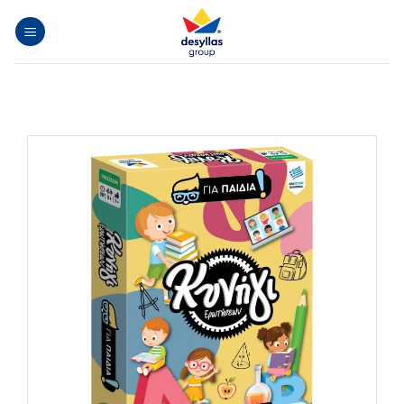
Μετάβαση
στο
περιεχόμενο