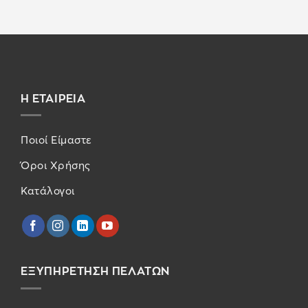
Η ΕΤΑΙΡΕΙΑ
Ποιοί Είμαστε
Όροι Χρήσης
Κατάλογοι
ΕΞΥΠΗΡΕΤΗΣΗ ΠΕΛΑΤΩΝ