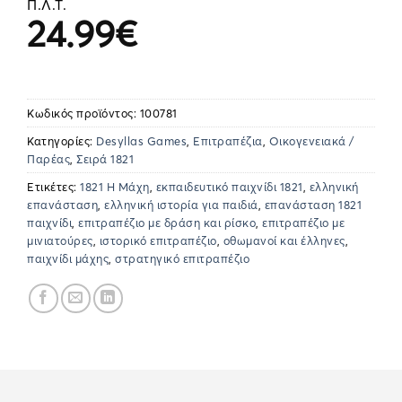
Π.Λ.Τ.
24.99
€
Κωδικός προϊόντος:
100781
Κατηγορίες:
Desyllas Games
,
Επιτραπέζια
,
Οικογενειακά /
Παρέας
,
Σειρά 1821
Ετικέτες:
1821 Η Μάχη
,
εκπαιδευτικό παιχνίδι 1821
,
ελληνική
επανάσταση
,
ελληνική ιστορία για παιδιά
,
επανάσταση 1821
παιχνίδι
,
επιτραπέζιο με δράση και ρίσκο
,
επιτραπέζιο με
μινιατούρες
,
ιστορικό επιτραπέζιο
,
οθωμανοί και έλληνες
,
παιχνίδι μάχης
,
στρατηγικό επιτραπέζιο