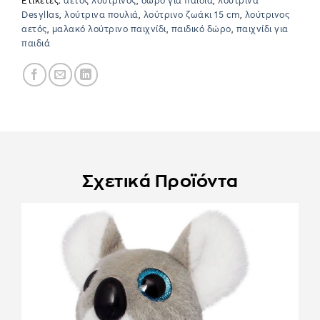
Ετικέτες:
αετός λούτρινος
,
δώρο για παιδιά
,
λούτρινα
Desyllas
,
λούτρινα πουλιά
,
λούτρινο ζωάκι 15 cm
,
λούτρινος
αετός
,
μαλακό λούτρινο παιχνίδι
,
παιδικό δώρο
,
παιχνίδι για
παιδιά
Σχετικά Προϊόντα