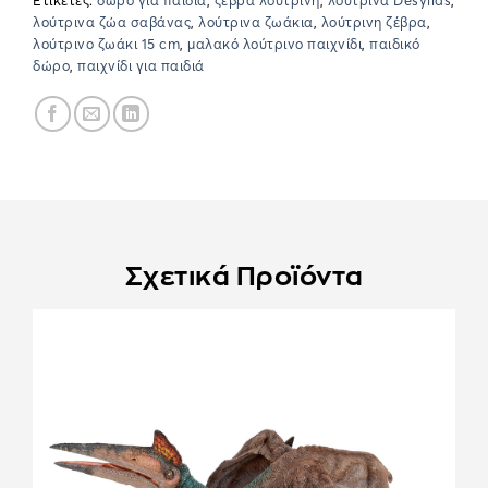
Ετικέτες:
δώρο για παιδιά
,
ζέβρα λούτρινη
,
λούτρινα Desyllas
,
λούτρινα ζώα σαβάνας
,
λούτρινα ζωάκια
,
λούτρινη ζέβρα
,
λούτρινο ζωάκι 15 cm
,
μαλακό λούτρινο παιχνίδι
,
παιδικό
δώρο
,
παιχνίδι για παιδιά
Σχετικά Προϊόντα