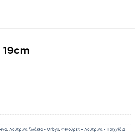
l 19cm
ρινα
,
Λούτρινα ζωάκια - Orbys
,
Φιγούρες – Λούτρινα - Παιχνίδια