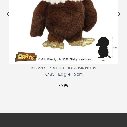
ΦΙΓΟΎΡΕΣ – ΛΟΎΤΡΙΝΑ - ΠΑΙΧΝΊΔΙΑ ΡΌΛΩΝ
K7851 Eagle 15cm
7.99
€