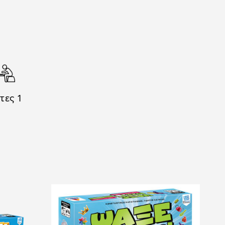
τες 1