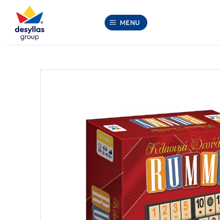
Μετάβαση
στο
MENU
περιεχόμενο