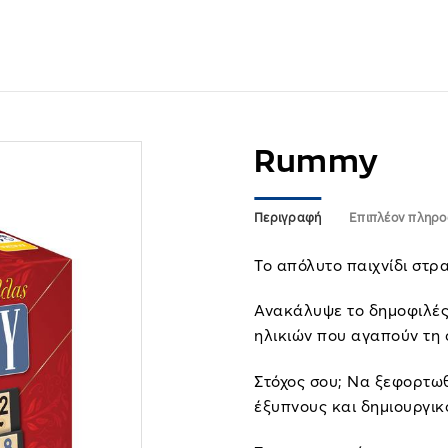
Rummy
Περιγραφή
Επιπλέον πληρο
Το απόλυτο παιχνίδι στρα
Ανακάλυψε το δημοφιλές 
ηλικιών που αγαπούν τη 
Στόχος σου; Να ξεφορτωθ
έξυπνους και δημιουργι