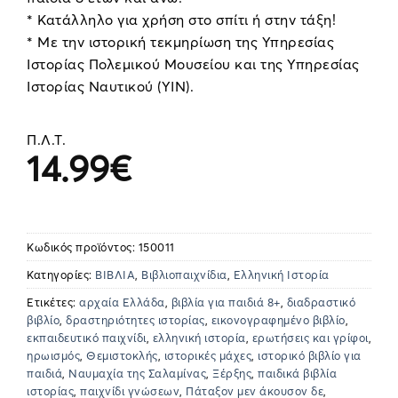
* Κατάλληλο για χρήση στο σπίτι ή στην τάξη!
* Με την ιστορική τεκμηρίωση της Υπηρεσίας
Ιστορίας Πολεμικού Μουσείου και της Υπηρεσίας
Ιστορίας Ναυτικού (ΥΙΝ).
Π.Λ.Τ.
14.99
€
Κωδικός προϊόντος:
150011
Κατηγορίες:
ΒΙΒΛΙΑ
,
Βιβλιοπαιχνίδια
,
Ελληνική Ιστορία
Ετικέτες:
αρχαία Ελλάδα
,
βιβλία για παιδιά 8+
,
διαδραστικό
βιβλίο
,
δραστηριότητες ιστορίας
,
εικονογραφημένο βιβλίο
,
εκπαιδευτικό παιχνίδι
,
ελληνική ιστορία
,
ερωτήσεις και γρίφοι
,
ηρωισμός
,
Θεμιστοκλής
,
ιστορικές μάχες
,
ιστορικό βιβλίο για
παιδιά
,
Ναυμαχία της Σαλαμίνας
,
Ξέρξης
,
παιδικά βιβλία
ιστορίας
,
παιχνίδι γνώσεων
,
Πάταξον μεν άκουσον δε
,