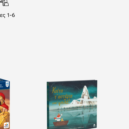
ες 1-6