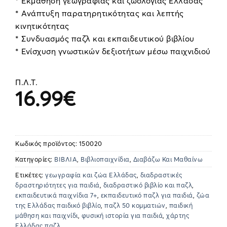
* Εκμάθηση γεωγραφίας και ζωολογίας Ελλάδας
* Ανάπτυξη παρατηρητικότητας και λεπτής
κινητικότητας
* Συνδυασμός παζλ και εκπαιδευτικού βιβλίου
* Ενίσχυση γνωστικών δεξιοτήτων μέσω παιχνιδιού
Π.Λ.Τ.
16.99
€
Κωδικός προϊόντος:
150020
Κατηγορίες:
ΒΙΒΛΙΑ
,
Βιβλιοπαιχνίδια
,
Διαβάζω Και Μαθαίνω
Ετικέτες:
γεωγραφία και ζώα Ελλάδας
,
διαδραστικές
δραστηριότητες για παιδιά
,
διαδραστικό βιβλίο και παζλ
,
εκπαιδευτικά παιχνίδια 7+
,
εκπαιδευτικό παζλ για παιδιά
,
ζώα
της Ελλάδας παιδικό βιβλίο
,
παζλ 50 κομματιών
,
παιδική
μάθηση και παιχνίδι
,
φυσική ιστορία για παιδιά
,
χάρτης
Ελλάδας παζλ