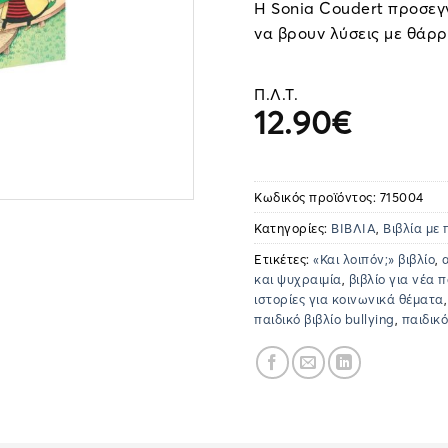
Η Sonia Coudert προσεγγ
να βρουν λύσεις με θάρρ
Π.Λ.Τ.
12.90
€
Κωδικός προϊόντος:
715004
Κατηγορίες:
ΒΙΒΛΙΑ
,
Βιβλία με
Ετικέτες:
«Και λοιπόν;» βιβλίο
,
και ψυχραιμία
,
βιβλίο για νέα π
ιστορίες για κοινωνικά θέματα
παιδικό βιβλίο bullying
,
παιδικό