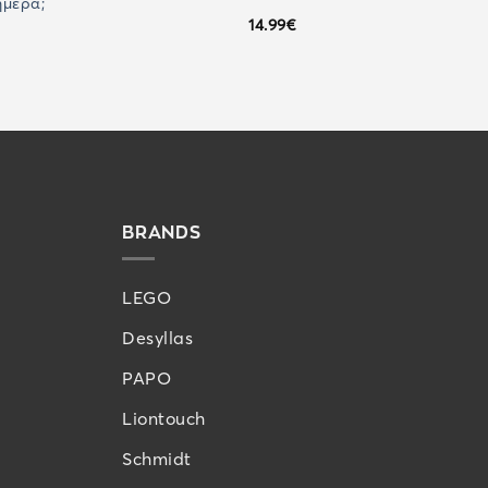
ήμερα;
14.99
€
BRANDS
LEGO
Desyllas
PAPO
Liontouch
Schmidt