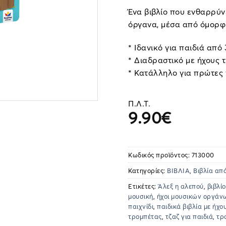
Ένα βιβλίο που ενθαρρύν
όργανα, μέσα από όμορφε
* Ιδανικό για παιδιά από
* Διαδραστικό με ήχους 
* Κατάλληλο για πρώτες 
Π.Λ.Τ.
9.90
€
Κωδικός προϊόντος:
713000
Κατηγορίες:
ΒΙΒΛΙΑ
,
Βιβλία απ
Ετικέτες:
Άλεξ η αλεπού
,
βιβλίο
μουσική
,
ήχοι μουσικών οργάν
παιχνίδι
,
παιδικά βιβλία με ήχο
τρομπέτας
,
τζαζ για παιδιά
,
τρ