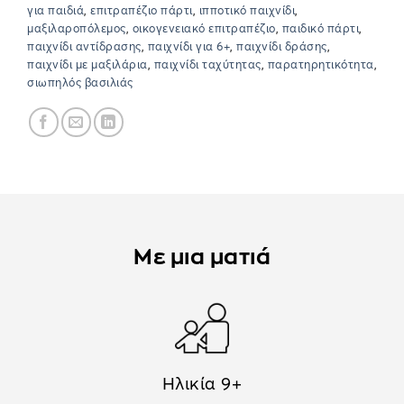
για παιδιά
,
επιτραπέζιο πάρτι
,
ιπποτικό παιχνίδι
,
μαξιλαροπόλεμος
,
οικογενειακό επιτραπέζιο
,
παιδικό πάρτι
,
παιχνίδι αντίδρασης
,
παιχνίδι για 6+
,
παιχνίδι δράσης
,
παιχνίδι με μαξιλάρια
,
παιχνίδι ταχύτητας
,
παρατηρητικότητα
,
σιωπηλός βασιλιάς
Με μια ματιά
Ηλικία 9+