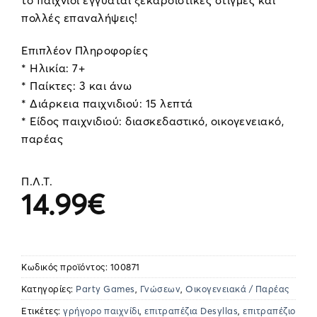
πολλές επαναλήψεις!
Επιπλέον Πληροφορίες
* Ηλικία: 7+
* Παίκτες: 3 και άνω
* Διάρκεια παιχνιδιού: 15 λεπτά
* Είδος παιχνιδιού: διασκεδαστικό, οικογενειακό,
παρέας
Π.Λ.Τ.
14.99
€
Κωδικός προϊόντος:
100871
Κατηγορίες:
Party Games
,
Γνώσεων
,
Οικογενειακά / Παρέας
Ετικέτες:
γρήγορο παιχνίδι
,
επιτραπέζια Desyllas
,
επιτραπέζιο