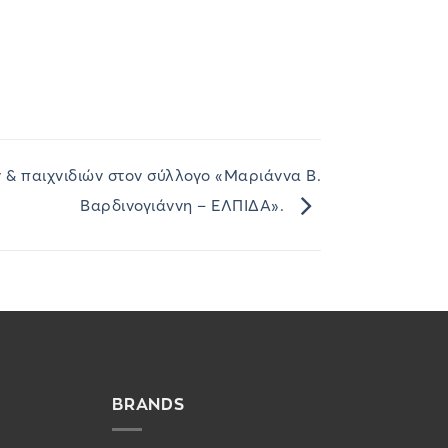
 & παιχνιδιών στον σύλλογο «Μαριάννα Β.
Βαρδινογιάννη – ΕΛΠΙΔΑ».
BRANDS