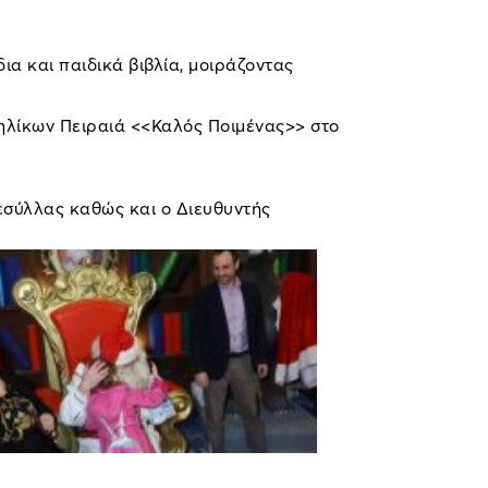
ια και παιδικά βιβλία, μοιράζοντας
νηλίκων Πειραιά <<Καλός Ποιμένας>> στο
εσύλλας καθώς και ο Διευθυντής