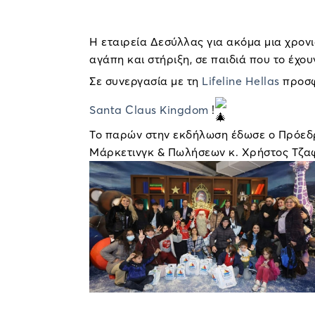
Η εταιρεία Δεσύλλας για ακόμα μια χρονι
αγάπη και στήριξη, σε παιδιά που το έχου
Σε συνεργασία με τη
Lifeline Hellas
προσφ
Santa Claus Kingdom
!
Το παρών στην εκδήλωση έδωσε ο Πρόεδρ
Μάρκετινγκ & Πωλήσεων κ. Χρήστος Τζαφ