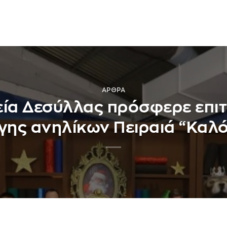
ΆΡΘΡΑ
ιρεία Δεσύλλας πρόσφερε επιτ
έγης ανηλίκων Πειραιά “Καλό