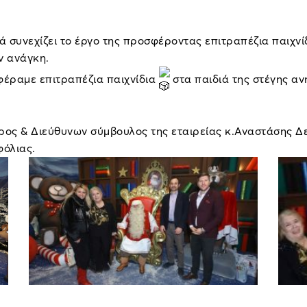
ά συνεχίζει το έργο της προσφέροντας επιτραπέζια παιχνίδ
ν ανάγκη.
έραμε επιτραπέζια παιχνίδια
στα παιδιά της στέγης α
ος & Διεύθυνων σύμβουλος της εταιρείας κ.Αναστάσης Δ
όλιας.