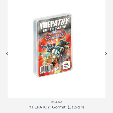
ΠΑΙΔΙΚΆ
ΥΠΕΡΑΤΟΥ: Gormiti (Σειρά 1)