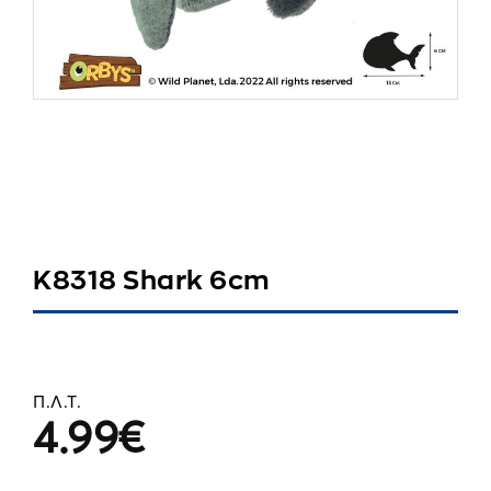
K8318 Shark 6cm
Π.Λ.Τ.
4.99
€