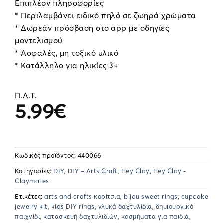
Επιπλέον πληροφορίες
* Περιλαμβάνει ειδικό πηλό σε ζωηρά χρώματα
* Δωρεάν πρόσβαση στο app με οδηγίες
μοντελισμού
* Ασφαλές, μη τοξικό υλικό
* Κατάλληλο για ηλικίες 3+
Π.Λ.Τ.
5.99
€
Κωδικός προϊόντος:
440066
Κατηγορίες:
DIY
,
DIY – Arts Craft
,
Hey Clay
,
Hey Clay -
Claymates
Ετικέτες:
arts and crafts κορίτσια
,
bijou sweet rings
,
cupcake
jewelry kit
,
kids DIY rings
,
γλυκά δαχτυλίδια
,
δημιουργικό
παιχνίδι
,
κατασκευή δαχτυλιδιών
,
κοσμήματα για παιδιά
,