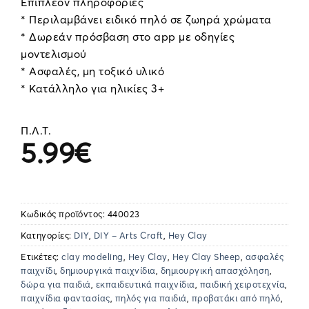
Επιπλέον πληροφορίες
* Περιλαμβάνει ειδικό πηλό σε ζωηρά χρώματα
* Δωρεάν πρόσβαση στο app με οδηγίες
μοντελισμού
* Ασφαλές, μη τοξικό υλικό
* Κατάλληλο για ηλικίες 3+
Π.Λ.Τ.
5.99
€
Κωδικός προϊόντος:
440023
Κατηγορίες:
DIY
,
DIY – Arts Craft
,
Hey Clay
Ετικέτες:
clay modeling
,
Hey Clay
,
Hey Clay Sheep
,
ασφαλές
παιχνίδι
,
δημιουργικά παιχνίδια
,
δημιουργική απασχόληση
,
δώρα για παιδιά
,
εκπαιδευτικά παιχνίδια
,
παιδική χειροτεχνία
,
παιχνίδια φαντασίας
,
πηλός για παιδιά
,
προβατάκι από πηλό
,