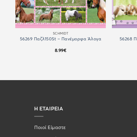
SCHMIDT
56268 Π
56269 Παζλ150St – Πανέμορφα Άλογα
8.99
€
Η ΕΤΑΙΡΕΙΑ
Ποιοί Είμαστε