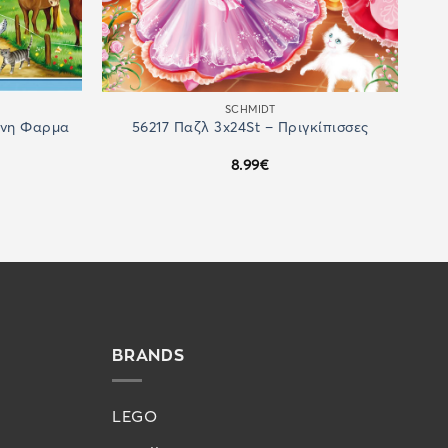
SCHMIDT
ενη Φαρμα
56217 Παζλ 3x24St – Πριγκίπισσες
8.99
€
BRANDS
LEGO