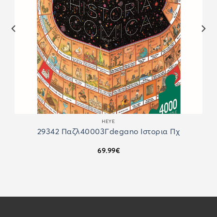
HEYE
29342 Παζλ40003Γdegano Ιστορια Πχ
69.99
€