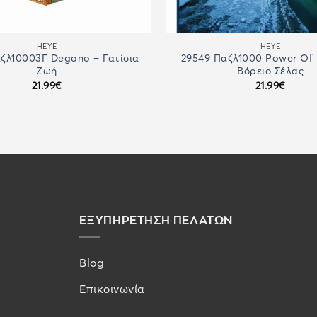
HEYE
HEYE
ζλ10003Γ Degano – Γατίσια
29549 Παζλ1000 Power Of 
Ζωή
Βόρειο Σέλας
21.99
€
21.99
€
ΕΞΥΠΗΡΕΤΗΣΗ ΠΕΛΑΤΩΝ
Blog
Επικοινωνία