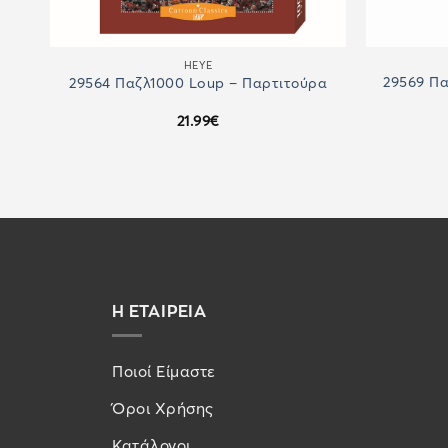
HEYE
–
29569 Πα
29564 Παζλ1000 Loup – Παρτιτούρα
21.99
€
Η ΕΤΑΙΡΕΙΑ
Ποιοί Είμαστε
Όροι Χρήσης
Κατάλογοι