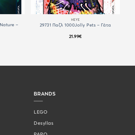
HEYE
Nature –
29731 Παζλ 1000Jolly Pets – Γάτα
21.99
€
BRANDS
LEGO
Desyllas
PAPO