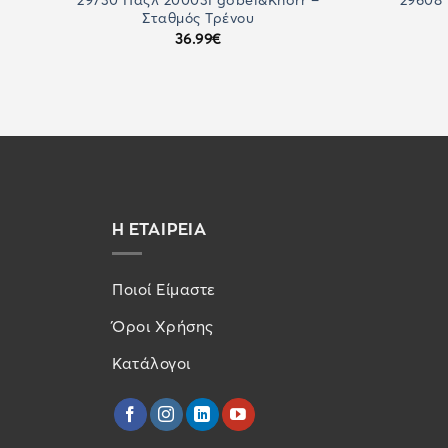
29730 Παζλ 20003Γgobel&Knorr –
29608
ου
Σταθμός Τρένου
36.99
€
Η ΕΤΑΙΡΕΙΑ
Ποιοί Είμαστε
Όροι Χρήσης
Κατάλογοι