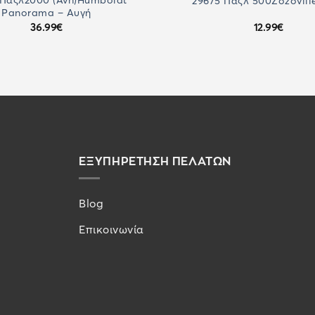
 Παζλ2000 (Avh)Humboldt
29675 Παζλ 500Ζozoville 
Panorama – Αυγή
36.99
€
12.99
€
ΕΞΥΠΗΡΕΤΗΣΗ ΠΕΛΑΤΩΝ
Blog
Επικοινωνία