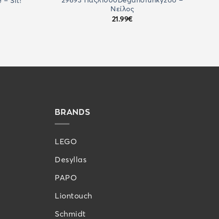
29693 Παζλ1000Deganofunkyzoo –
– Sit!
Νείλος
21.99
€
BRANDS
LEGO
Desyllas
PAPO
Liontouch
Schmidt