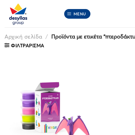
Μετάβαση
στο
MENU
περιεχόμενο
Αρχική σελίδα
/
Προϊόντα με ετικέτα “πτεροδάκτ
ΦΙΛΤΡΆΡΙΣΜΑ