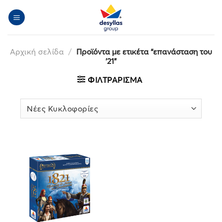
Μετάβαση
στο
περιεχόμενο
Αρχική σελίδα
/
Προϊόντα με ετικέτα “επανάσταση του
’21”
ΦΙΛΤΡΆΡΙΣΜΑ