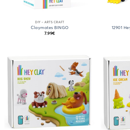
DIY – ARTS CRAFT
Claymates BINGO
12901 He
7.99
€