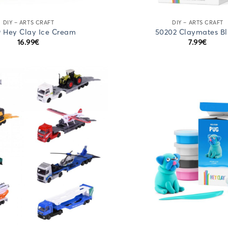
DIY – ARTS CRAFT
DIY – ARTS CRAFT
9 Hey Clay Ice Cream
50202 Claymates B
16.99
€
7.99
€