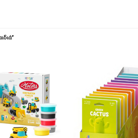
ιδιά”