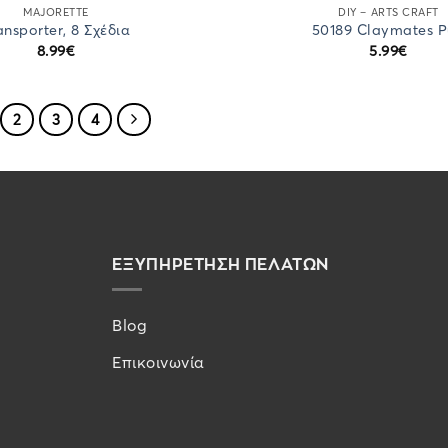
MAJORETTE
DIY – ARTS CRAFT
ansporter, 8 Σχέδια
50189 Claymates 
8.99
€
5.99
€
2
3
4
ΕΞΥΠΗΡΕΤΗΣΗ ΠΕΛΑΤΩΝ
Blog
Επικοινωνία