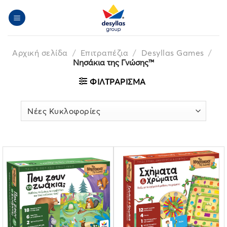
Μετάβαση
στο
περιεχόμενο
Αρχική σελίδα
/
Επιτραπέζια
/
Desyllas Games
/
Νησάκια της Γνώσης™
ΦΙΛΤΡΆΡΙΣΜΑ